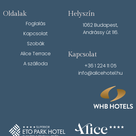
Oldalak
Helyszín
Foglalás
1062 Budapest,
Andrássy út 116.
Kapcsolat
Szobák
Alice Terrace
Kapcsolat
A szálloda
+36 1 224 11 05
info@alicehotel.hu