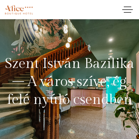
Szent István Bazilika
– A város szíve, ég
felé nyúló csendben