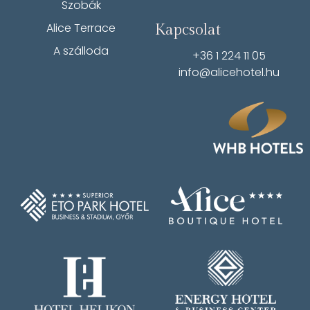
Szobák
Alice Terrace
Kapcsolat
A szálloda
+36 1 224 11 05
info@alicehotel.hu