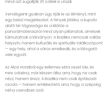
mind azt sugallják: itt a lélek is utazik.
Vendégeink gyakran úgy írják le az élményt, mint
egy belső megérkezést. A fények játéka, a kupola
alatti tér tágassága és a kilátás a
panorámateraszról mind olyan pillanatok, amelyek
túlmutatnak a látványon. A Bazilika nemcsak vallási
helyszín, hanem kulturális és spirituális találkozópont
— egy hely, ahol a város emelkedik, és a látogató
vele együtt.
Az Alice Hotelből egy kellemes séta vezet ide, és
mire odaérsz, már készen állsz arra, hogy ne csak
nézz, hanem érezz. A Bazilika nem csak építészeti
csoda — hanem emlékeztető arra, hogy a szépség
néha csendben szól.